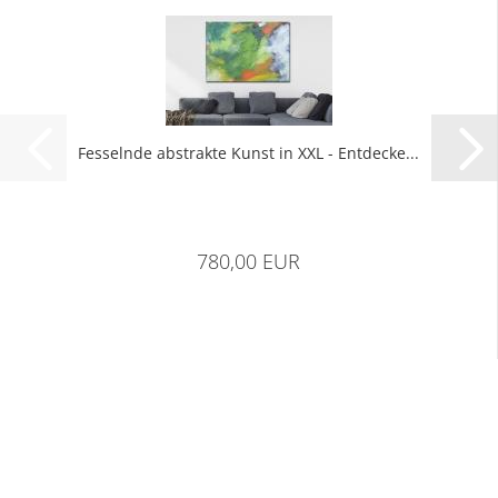
Fes­seln­de abs­trak­te Kunst in XXL - Ent­de­cke...
780,00 EUR