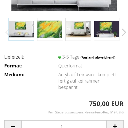
Lieferzeit:
3-5 Tage
(Ausland abweichend)
Format:
Querformat
Medium:
Acryl auf Leinwand komplett
fertig auf keilrahmen
bespannt
750,00 EUR
Kein Steuerausweis gem. Kleinuntern.-Reg. §19 UStG