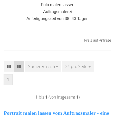
Foto malen las­sen
Auf­trags­ma­le­rei
An­fer­ti­gungs­zeit von 38- 43 Tagen
Preis auf Anfrage
Sortieren nach
Sortieren nach
24 pro Seite
pro Seite
1
1
bis
1
(von insgesamt
1
)
Portrait malen lassen vom Auftragsmaler - eine