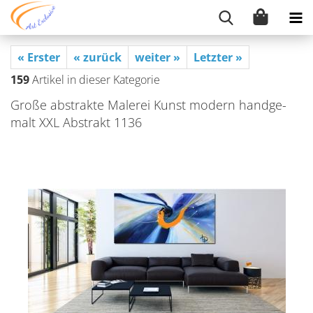
« Erster
« zurück
weiter »
Letzter »
159
Artikel in dieser Kategorie
Große abs­trak­te Ma­le­rei Kunst mo­dern hand­ge­
malt XXL Abs­trakt 1136