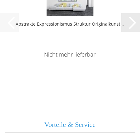
Abs­trak­te Ex­pres­sio­nis­mus Struk­tur Ori­gi­nal­kunst...
Nicht mehr lieferbar
Vorteile & Service