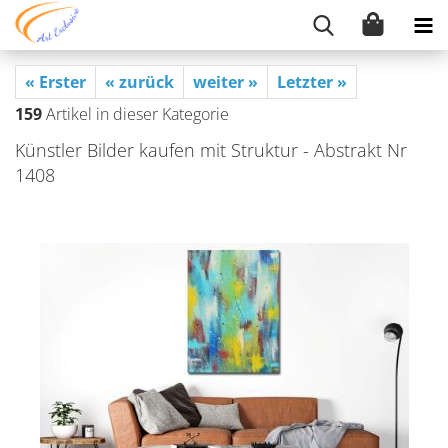
« Erster
« zurück
weiter »
Letzter »
159
Artikel in dieser Kategorie
Künst­ler Bil­der kau­fen mit Struk­tur - Abs­trakt Nr
1408