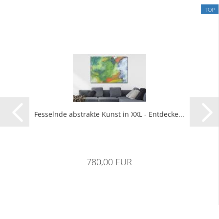
TOP
Fes­seln­de abs­trak­te Kunst in XXL - Ent­de­cke...
780,00 EUR