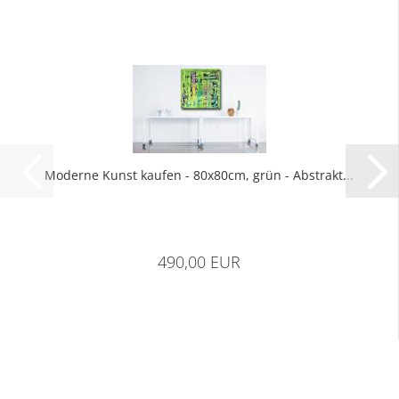
Mo­der­ne Kunst kau­fen - 80x80cm, grün - Abs­trakt...
490,00 EUR