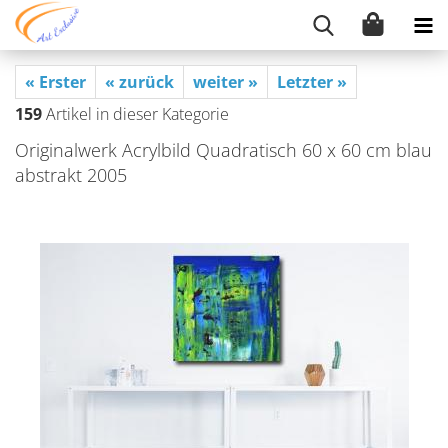
« Erster
« zurück
weiter »
Letzter »
159
Artikel in dieser Kategorie
Ori­gi­nal­werk Acryl­bild Qua­dra­tisch 60 x 60 cm blau
abs­trakt 2005