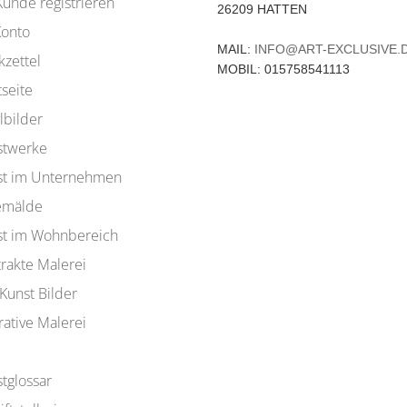
Kunde registrieren
26209 HATTEN
Konto
MAIL:
INFO@ART-EXCLUSIVE.
zettel
MOBIL: 015758541113
tseite
lbilder
stwerke
st im Unternehmen
emälde
st im Wohnbereich
rakte Malerei
Kunst Bilder
rative Malerei
tglossar