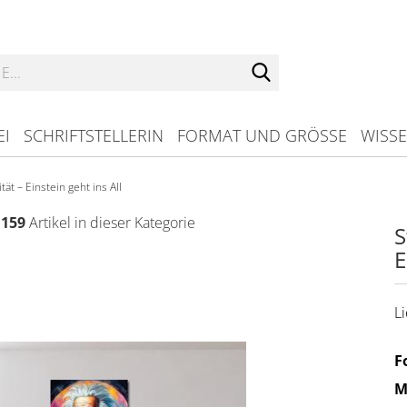
Suche...
EI
SCHRIFTSTELLERIN
FORMAT UND GRÖSSE
WISS
ität – Einstein geht ins All
159
Artikel in dieser Kategorie
S
E
Li
F
M