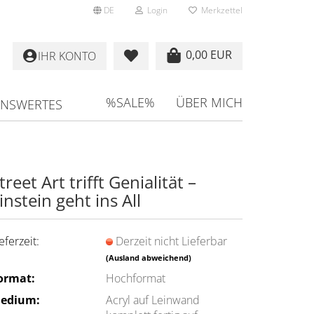
DE
Login
Merkzettel
0,00 EUR
IHR KONTO
%SALE%
ÜBER MICH
ENSWERTES
treet Art trifft Ge­nia­li­tät –
in­stein geht ins All
eferzeit:
Derzeit nicht Lieferbar
(Ausland abweichend)
ormat:
Hochformat
edium:
Acryl auf Leinwand