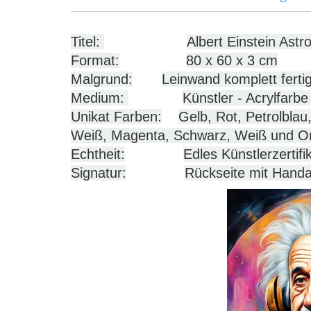
Titel:
Albert Einstein Astr
Format:
80 x 60 x 3 cm
Malgrund:
Leinwand komplett ferti
Medium:
Künstler - Acrylfarbe
Unikat Farben:
Gelb, Rot, Petrolblau,
Weiß, Magenta, Schwarz, Weiß und O
Echtheit:
Edles Künstlerzertif
Signatur:
Rückseite mit Hand