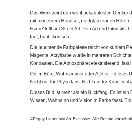
Das Werk zeigt den wohl bekanntesten Denker de
mit modernem Headset, goldglänzenden Hörern un
E=mc² trifft auf Street Art, Pop Art und futurist
laut, bunt, ikonisch.
Die leuchtende Farbpalette reicht von kühlem Pet
Magenta. Acrylfarbe wurde in mehreren Schichten
Kontrasten. Die Atmosphäre: elektrisierend, fast 
Ob im Büro, Wohnzimmer oder Atelier – dieses Un
Nicht nur für Physikfans. Nicht nur für Kunstliebh
Dieses Bild ist mehr als ein Blickfang. Es ist ei
Wissen, Wahnsinn und Vision in Farbe fasst. Eins
©Peggy Liebenow/ Art-Exclusive. Alle Rechte vorbehal