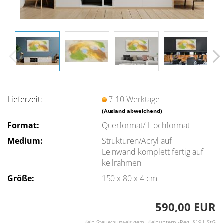
Lieferzeit:
7-10 Werktage
(Ausland abweichend)
Format:
Querformat/ Hochformat
Medium:
Strukturen/Acryl auf
Leinwand komplett fertig auf
keilrahmen
Größe:
150 x 80 x 4 cm
590,00 EUR
Kein Steuerausweis gem. Kleinuntern.-Reg. §19 UStG