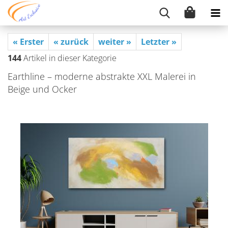
« Erster
« zurück
weiter »
Letzter »
144
Artikel in dieser Kategorie
Earth­li­ne – mo­der­ne abs­trak­te XXL Ma­le­rei in
Beige und Ocker