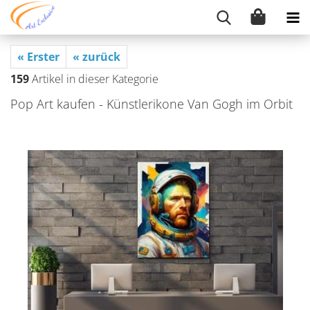
« Erster
« zurück
159
Artikel in dieser Kategorie
Pop Art kau­fen - Künst­le­r­iko­ne Van Gogh im Orbit