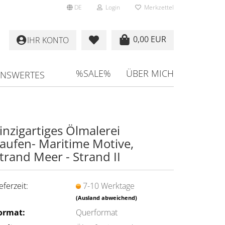
DE
Login
Merkzettel
0,00 EUR
IHR KONTO
%SALE%
ÜBER MICH
ENSWERTES
in­zig­ar­ti­ges Öl­ma­le­rei
aufen-​ Ma­ri­ti­me Mo­ti­ve,
trand Meer - Strand II
eferzeit:
7-10 Werktage
(Ausland abweichend)
ormat:
Querformat