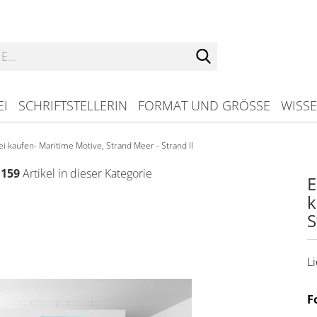
Suche...
EI
SCHRIFTSTELLERIN
FORMAT UND GRÖSSE
WISS
ei kaufen- Maritime Motive, Strand Meer - Strand II
159
Artikel in dieser Kategorie
E
k
S
Li
F