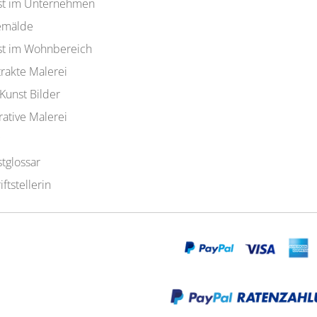
st im Unternehmen
emälde
st im Wohnbereich
rakte Malerei
Kunst Bilder
rative Malerei
tglossar
iftstellerin