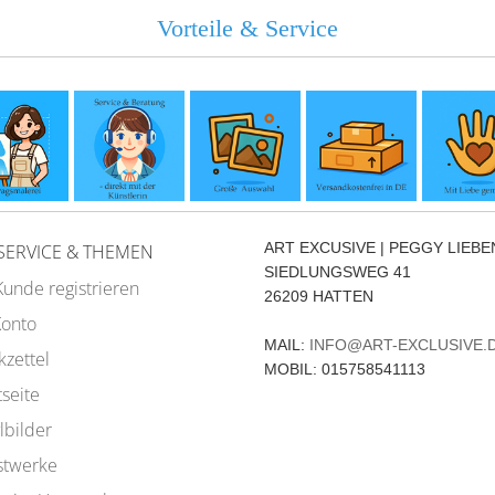
Vorteile & Service
ART EXCUSIVE | PEGGY LIEB
SERVICE & THEMEN
SIEDLUNGSWEG 41
Kunde registrieren
26209 HATTEN
Konto
MAIL:
INFO@ART-EXCLUSIVE.
zettel
MOBIL: 015758541113
tseite
lbilder
stwerke