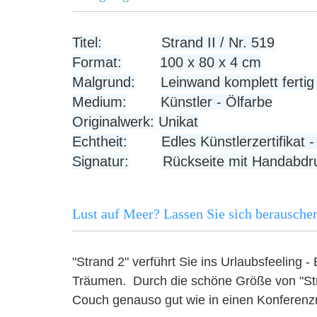
Titel:
Strand II / Nr. 519
Format:
100 x 80 x 4 cm
Malgrund:
Leinwand komplett fertig
Medium:
Künstler - Ölfarbe
Originalwerk:
Unikat
Echtheit:
Edles Künstlerzertifikat
Signatur:
Rückseite mit Handabdr
Lust auf Meer? Lassen Sie sich berausche
"Strand 2" verführt Sie ins Urlaubsfeeling 
Träumen. Durch die schöne Größe von "Str
Couch genauso gut wie in einen Konferenzr