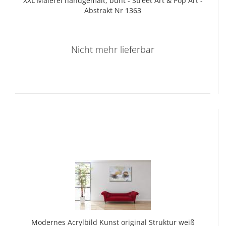
XXL Ma­le­rei hand­ge­malt, bunt - Street Art & Pop Art -
Abs­trakt Nr 1363
Nicht mehr lieferbar
Mo­der­nes Acryl­bild Kunst ori­gi­nal Struk­tur weiß