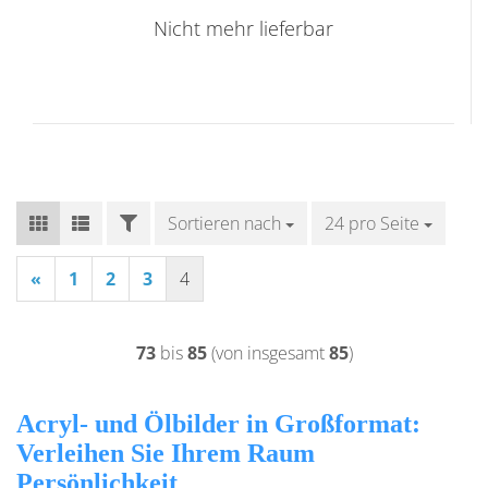
Nicht mehr lieferbar
FILTER
Sortieren nach
Sortieren nach
24 pro Seite
pro Seite
«
1
2
3
4
73
bis
85
(von insgesamt
85
)
Acryl- und Ölbilder in Großformat:
Verleihen Sie Ihrem Raum
Persönlichkeit