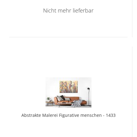
Nicht mehr lieferbar
Abs­trak­te Ma­le­rei Fi­gu­ra­ti­ve men­schen - 1433