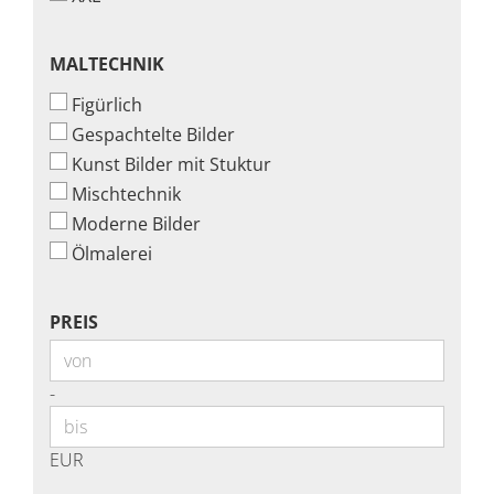
MALTECHNIK
MALTECHNIK
Figürlich
Gespachtelte Bilder
Kunst Bilder mit Stuktur
Mischtechnik
Moderne Bilder
Ölmalerei
PREIS
PREIS
Preis bis
-
EUR