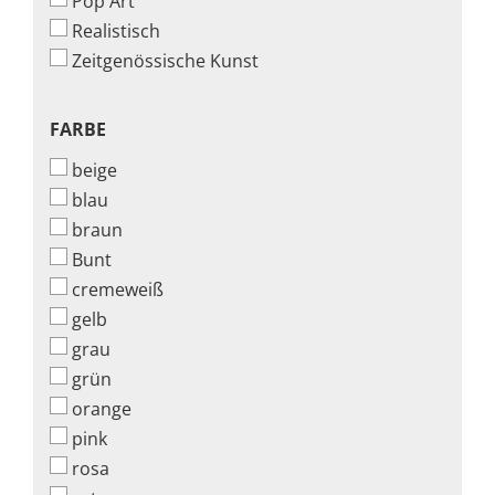
Pop Art
Realistisch
Zeitgenössische Kunst
FARBE
FARBE
beige
blau
braun
Bunt
cremeweiß
gelb
grau
grün
orange
pink
rosa