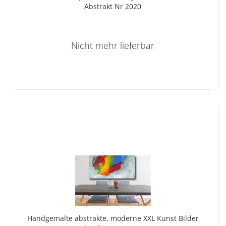
Abs­trakt Nr 2020
Nicht mehr lieferbar
Hand­ge­mal­te abs­trak­te, mo­der­ne XXL Kunst Bil­der