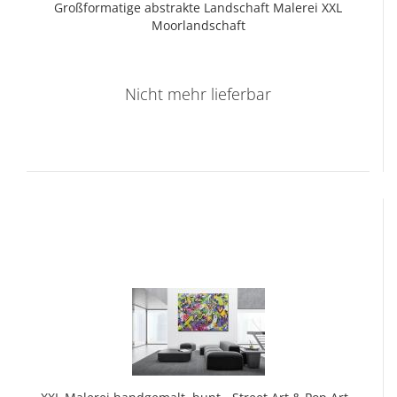
Groß­for­ma­ti­ge abs­trak­te Land­schaft Ma­le­rei XXL
Moor­land­schaft
Nicht mehr lieferbar