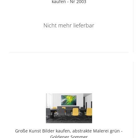
kau­fen - Nr 2003
Nicht mehr lieferbar
Große Kunst Bil­der kau­fen, abs­trak­te Ma­le­rei grün -
Gol­de­ner Som­mer