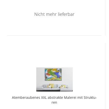
Nicht mehr lieferbar
Atem­be­rau­benes XXL abs­trak­te Ma­le­rei mit Struk­tu­
ren