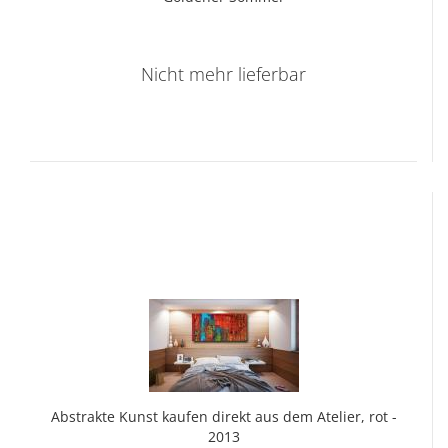
Nicht mehr lieferbar
Abs­trak­te Kunst kau­fen di­rekt aus dem Ate­lier, rot -
2013