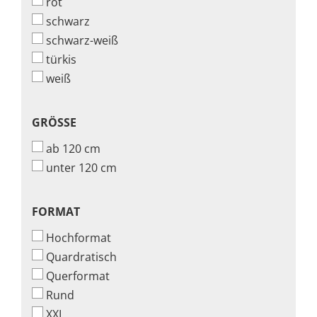
rot
schwarz
schwarz-weiß
türkis
weiß
GRÖSSE
GRÖSSE
ab 120 cm
unter 120 cm
FORMAT
FORMAT
Hochformat
Quardratisch
Querformat
Rund
XXL