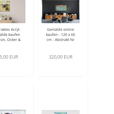
rak­tes Acryl­
Ge­mäl­de on­line
äl­de kau­fen
kau­fen - 120 x 60
rün, Ocker &
cm - Abs­trakt Nr
aun - 1419
1303
5,00 EUR
320,00 EUR