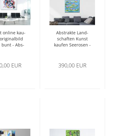
 on­line kau­
Abs­trak­te Land­
ori­gi­nal­bild
schaf­ten Kunst
 bunt - Abs­
kau­fen See­ro­sen -
akt Nr 1386
1421
0,00 EUR
390,00 EUR