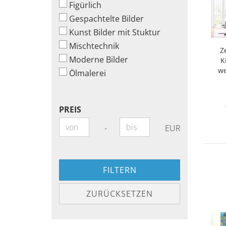
Figürlich
Gespachtelte Bilder
Kunst Bilder mit Stuktur
Mischtechnik
Ze
Moderne Bilder
K
we
Ölmalerei
PREIS
PREIS
Preis bis
-
EUR
FILTERN
ZURÜCKSETZEN