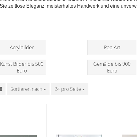
Sie zeitlose Eleganz, meisterhaftes Handwerk und eine unverw
Acrylbilder
Pop Art
Kunst Bilder bis 500
Gemälde bis 900
Euro
Euro
Sortieren nach
Sortieren nach
24 pro Seite
pro Seite