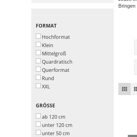
Bringen 
FORMAT
FORMAT
Hochformat
Klein
Mittelgroß
Quardratisch
Querformat
Rund
XXL
GRÖSSE
GRÖSSE
ab 120 cm
unter 120 cm
unter 50 cm