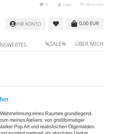
DE
Login
Merkzettel
0,00 EUR
IHR KONTO
%SALE%
ÜBER MICH
ENSWERTES
fen
mte Wahrnehmung eines Raumes grundlegend.
trum meines Ateliers: von großformatiger
sstarker Pop Art und realistischen Ölgemälden.
und existiert weltweit als absolutes Unikat.