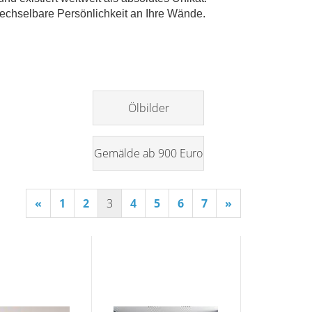
echselbare Persönlichkeit an Ihre Wände.
Ölbilder
Gemälde ab 900 Euro
«
1
2
3
4
5
6
7
»