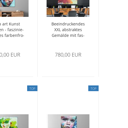
 art Kunst
Be­ein­dru­cken­des
n - fas­zi­nie­
XXL abs­trak­tes
es far­ben­fro­
Ge­mäl­de mit fas­
s Ge­sicht
zi­nie­ren­den
Struk­tu­ren
0,00 EUR
780,00 EUR
TOP
TOP