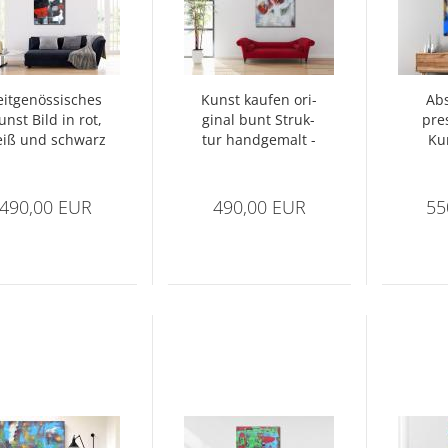
it­ge­nös­si­sches
Kunst kau­fen ori­
Abs
unst Bild in rot,
gi­nal bunt Struk­
pres
iß und schwarz
tur hand­ge­malt -
Ku
- 1422
Abs­trakt Nr 1395
hand
490,00 EUR
490,00 EUR
55