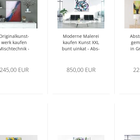
Ori­gi­nal­kunst­
Mo­der­ne Ma­le­rei
Abs­t
werk kau­fen
kau­fen Kunst XXL
ge­m
Misch­tech­nik -
bunt uin­kat - Abs­
in G
Points
trakt Nr 1383
Br
245,00 EUR
850,00 EUR
22