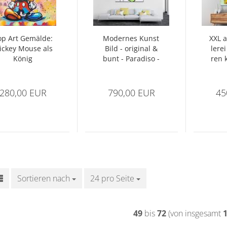
p Art Ge­mäl­de:
Mo­der­nes Kunst
XXL a
­ckey Mouse als
Bild - ori­gi­nal &
le­re
König
bunt - Pa­ra­di­so -
ren k
Nr 1381
wo­
280,00 EUR
790,00 EUR
45
Sortieren nach
Sortieren nach
24 pro Seite
pro Seite
49
bis
72
(von insgesamt