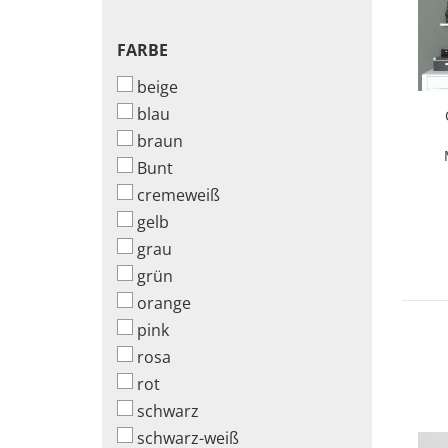
FARBE
FARBE
beige
blau
braun
Bunt
cremeweiß
gelb
grau
grün
orange
pink
rosa
rot
schwarz
schwarz-weiß