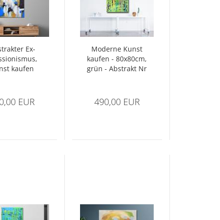
­trak­ter Ex­
Mo­der­ne Kunst
­sio­nis­mus,
kau­fen - 80x80cm,
nst kau­fen
grün - Abs­trakt Nr
­ge­mal­te -
2026
1423
0,00 EUR
490,00 EUR