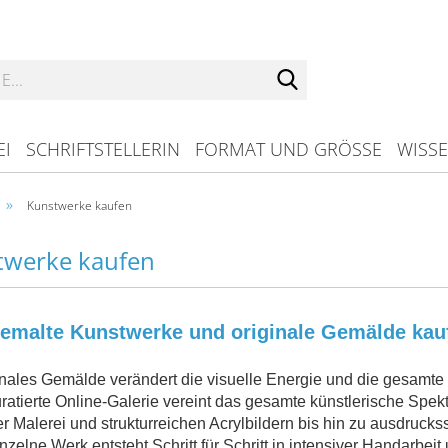
Suche...
EI
SCHRIFTSTELLERIN
FORMAT UND GRÖSSE
WISS
»
Kunstwerke kaufen
twerke kaufen
emalte Kunstwerke und originale Gemälde kau
ginales Gemälde verändert die visuelle Energie und die gesa
ratierte Online-Galerie vereint das gesamte künstlerische Spek
er Malerei und strukturreichen Acrylbildern bis hin zu ausdruck
nzelne Werk entsteht Schritt für Schritt in intensiver Handarbeit 