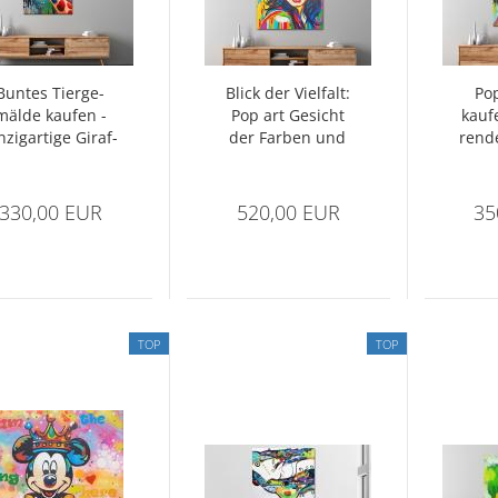
Bun­tes Tier­ge­
Blick der Viel­falt:
Pop
mäl­de kau­fen -
Pop art Ge­sicht
kau­fe
­zig­ar­ti­ge Gi­raf­
der Far­ben und
ren­d
fe
For­men
he
330,00 EUR
520,00 EUR
35
TOP
TOP