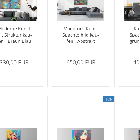
o­der­ne Kunst
Mo­der­nes Kunst
Ku
it Struk­tur kau­
Spach­tel­bild kau­
Spach
en - Braun Blau
fen - Abs­trakt
grün,
lb- Abs­trakt Nr.
1415
Abs­t
1417
330,00 EUR
650,00 EUR
40
TOP