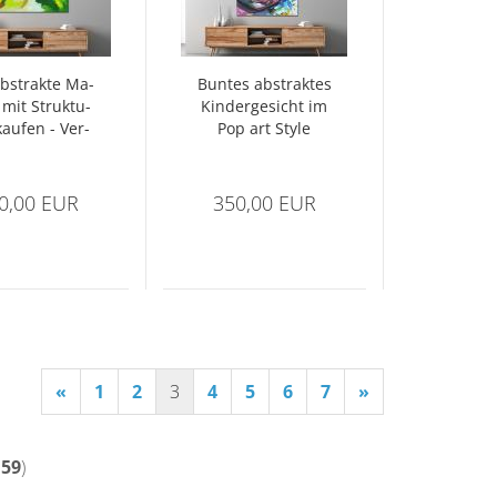
bs­trak­te Ma­
Bun­tes abs­trak­tes
i mit Struk­tu­
Kin­der­ge­sicht im
au­fen - Ver­
Pop art Style
be­ne Natur
0,00 EUR
350,00 EUR
«
1
2
3
4
5
6
7
»
159
)