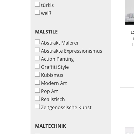
türkis
weiß
MALSTILE
MALSTILE
Ex
Abstrakt Malerei
T
Abstrakte Expressionismus
Action Panting
Graffiti Style
Kubismus
Modern Art
Pop Art
Realistisch
Zeitgenössische Kunst
MALTECHNIK
MALTECHNIK