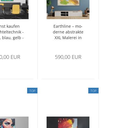
nst kau­fen
Earth­li­ne – mo­
­tel­tech­nik -
der­ne abs­trak­te
 blau, gelb -
XXL Ma­le­rei in
rakt Nr. 1416
Beige und Ocker
0,00 EUR
590,00 EUR
TOP
TOP