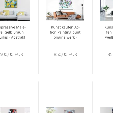
­pres­si­ve Ma­le­
Kunst kau­fen Ac­
Kunst
rei Gelb Braun
tion Pain­ting bunt
fen 
ür­kis - Abs­trakt
ori­gi­nal­werk -
weiß
Nr1452
Abs­trakt Nr 1385
tr
500,00 EUR
850,00 EUR
85