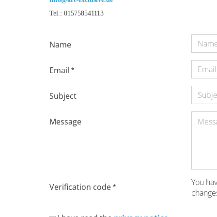
Tel.: 015758541113
Name
Email
Subject
Message
You hav
Verification code
changes