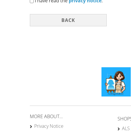
PRIVACY
I have read the
privacy notice
.
NOTICE
BACK
MORE ABOUT...
SHOP
Privacy Notice
ALS