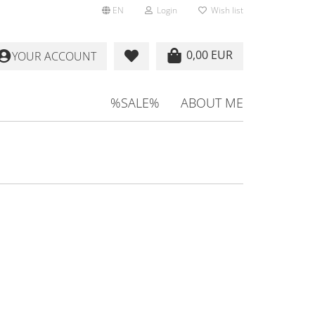
EN
Login
Wish list
0,00 EUR
YOUR ACCOUNT
%SALE%
ABOUT ME