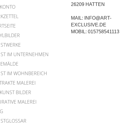
26209 HATTEN
 KONTO
KZETTEL
MAIL: INFO@ART-
EXCLUSIVE.DE
RTSEITE
MOBIL: 015758541113
YLBILDER
STWERKE
ST IM UNTERNEHMEN
EMÄLDE
ST IM WOHNBEREICH
TRAKTE MALEREI
 KUNST BILDER
URATIVE MALEREI
OG
STGLOSSAR